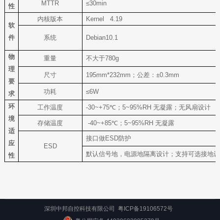
MTTR
≤30min
性
内核版本
Kernel 4.19
软
件
系统
Debian10.1
物
重量
不大于780g
理
尺寸
195mm*232mm
；公差：±0.3mm
要
功耗
≤6W
求
环
工作温度
-30~+75
℃；5~95%RH 无凝露；无风扇设计
境
存储温度
-40~+85℃
；5~95%RH 无凝露
适
接口做ESD防护
应
ESD
默认信号地，电源地隔离设计；支持可选接地设
性
深圳中邦自控科技有限公司
粤ICP备19106572号