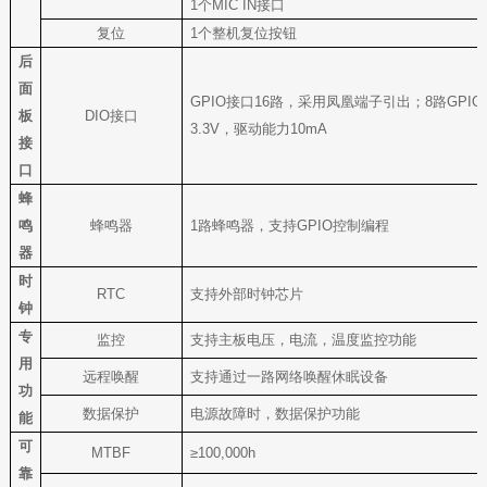
1
个MIC IN接口
复位
1
个整机复位按钮
后
面
GPIO
接口16路，采用凤凰端子引出；8路GPI
板
DIO
接口
3.3V，驱动能力10mA
接
口
蜂
鸣
蜂鸣器
1
路蜂鸣器，支持GPIO控制编程
器
时
RTC
支持外部时钟芯片
钟
专
监控
支持主板电压，电流，温度监控功能
用
远程唤醒
支持通过一路网络唤醒休眠设备
功
数据保护
电源故障时，数据保护功能
能
可
MTBF
≥100,000h
靠