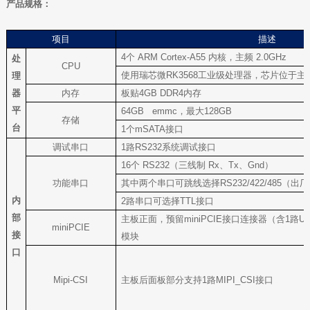
产品规格：
项目
描述
4
个 ARM Cortex-A55 内核，主频 2.0GHz
处
CPU
使用瑞芯微RK3568工业级处理器，芯片位于
理
器
内存
板贴4GB DDR4内存
平
64GB emmc
，最大128GB
存储
台
1
个mSATA接口
调试串口
1
路RS232系统调试接口
16
个 RS232（三线制 Rx、Tx、Gnd）
功能串口
其中两个串口可跳线选择RS232/422/485（出厂
内
2
路串口可选择TTL接口
部
主板正面，预留miniPCIE接口连接器（含1路USB
miniPCIE
接
模块
口
Mipi-CSI
主板后面板部分支持1路MIPI_CSI接口