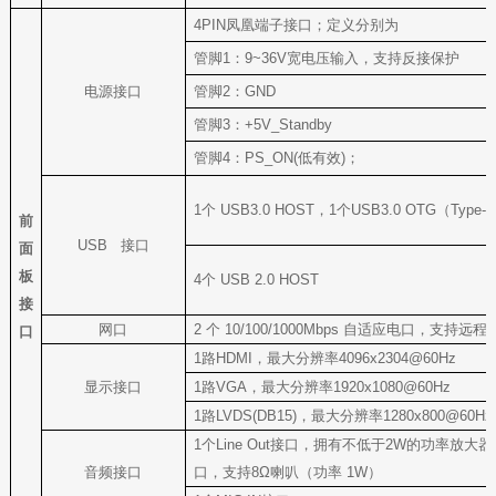
4PIN
凤凰端子接口；定义分别为
管脚1：9~36V宽电压输入，支持反接保护
电源接口
管脚2：GND
管脚3：+5V_Standby
管脚4：PS_ON(低有效)；
1
个 USB3.0 HOST，1个USB3.0 OTG（Type-
前
USB
接口
面
板
4
个 USB 2.0 HOST
接
网口
2
个 10/100/1000Mbps 自适应电口，支持远
口
1
路HDMI，最大分辨率4096x2304@60Hz
显示接口
1
路VGA，最大分辨率1920x1080@60Hz
1
路LVDS(DB15)，最大分辨率1280x800@60Hz
1
个Line Out接口，拥有不低于2W的功率放大
音频接口
口，支持8Ω喇叭（功率 1W）