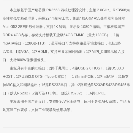
本主板基于国产瑞芯微 RK3568 四核处理器设计，主频 2.0GHz。RK3568为
高性能低功耗处理器，采用22nm制程工艺，集成4核ARM A55处理器和高性能
Mali G52 2EE图形处理器，支持4K 解码、显示及 1080P 编码。主板板载国产
DDR4 4GB内存，存储支持板载工业级64GB EMMC（最大128GB），1路
mSATA接口（128GB-1TB）；显示接口可支持多路显示输出接口，包括1路
LVDS、1路VGA、1路HDMI，支持三显示同时输出；1路MIPI_CSI显示输入接
口，支持800W像素摄像头。
主板具有丰富的IO接口：2路千兆网口，4路USB 2.0 HOST，1路USB3.0
HOST，1路USB3.0 OTG（Type-C接口），1 路miniPCIE，1路mSATA；音频支
持MIC输入和喇叭输出；16路RS232串口，其中2路可选RS232/RS422/RS485串
口（默认RS232）,2路可选TTL串口（默认RS232）；16路GPIO。
主板采用全国产化设计，支持9-36V宽压供电，适用于各类AFC系统，产品满
足宽温工作要求，支持工业现场类使用场景。