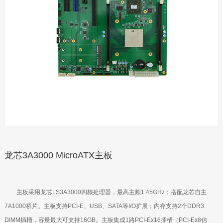
龙芯3A3000 MicroATX主板
主板采用龙芯LS3A3000四核处理器，最高主频1.45GHz；搭配龙芯自主
7A1000桥片。主板支持PCI-E、USB、SATA等I/O扩展；内存支持2个DDR3
DIMM插槽，容量最大可支持16GB。主板集成1路PCI-Ex16插槽（PCI-Ex8信