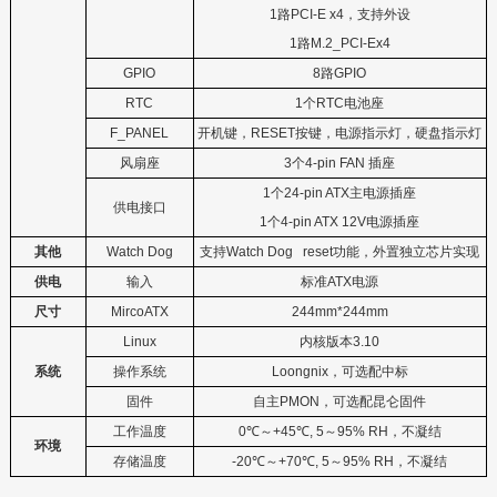
1
路
PCI-E x
4
，支持外设
1
路
M.2_PCI-Ex4
GPIO
8
路
GPIO
RTC
1
个
RTC
电池座
F_PANEL
开机键，
RESET
按键，电源指示灯，硬盘指示灯
风扇座
3
个
4-pin FAN
插座
1
个
24-pin ATX
主电源插座
供电接口
1
个
4-pin ATX 12V
电源插座
其他
Watch Dog
支持
Watch Dog reset
功能，外置独立芯片实现
供电
输入
标准
ATX
电源
尺寸
MircoATX
244mm*244mm
Linux
内核版本
3.10
系统
操作系统
L
oongnix
，可选配中标
固件
自主
PMON
，可选配昆仑固件
工作温度
0
℃
～
+45
℃
, 5
～
95% RH
，不凝结
环境
存储温度
-20
℃
～
+70
℃
, 5
～
95% RH
，不凝结