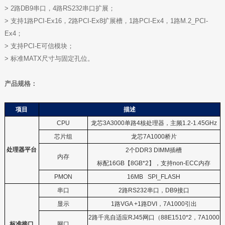
> 2路DB9串口，4路RS232串口扩展；
> 支持1路PCI-Ex16，2路PCI-Ex8扩展槽，1路PCI-Ex4，1路M.2_PCI-
Ex4；
> 支持PCI-E可信模块；
> 标准MATX尺寸与固定孔位。
产品规格：
项目
描述
CPU
龙芯
3A3000
单路
4
核处理器，主频
1.2-1.45GHz
芯片组
龙芯
7A1000
桥片
处理器平台
2
个
DDR3 DIMM
插槽
内存
标配
16GB
【
8GB*2
】，支持
non-ECC
内存
PMON
16MB SPI_FLASH
串口
2
路
RS232
串口，
DB9
接口
显示
1
路
VGA +1
路
DVI
，
7A1000
引出
2
路千兆自适应
RJ45
网口（
88E1510*2
，
7A1000
标准接口
网口