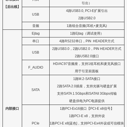
引出）
【后出线】
4
路
USB3.0,
PCI-E
扩展引出
USB
2
路
USB2.0
音频
1
路组合音频
(
耳机
+
麦克风
)
Ejtag
1
路
Ejtag
（调试使用）
串口
4
路
RS232
串口，
PIN HEADER
方式
2
路
USB3.0
，
2
路
USB2.0
，
PIN HEADER
方式
USB
2
路
USB2.0
接口
HD/AC97
音频座，支持
1
组耳机和麦克风接口
F_AUDIO
用于引至前面板
1
路
M.2-SATA
接口
2
路
SATA 2.0
插座，支持光驱与硬盘扩展
SATA
支持
SATA 1.5Gbps
和
SATAII 3Gbps
传输
硬盘供电为
PC
电源提供
内部接口
1
路
PCI-E
x16
接口【
PCI-E x
8
信号】
1
路
PCI-E x
8
，支持外设
PCIe
1
路
PCI-E x
8[
蓝色
]
，支持
PCI-Ex4
外设或可信模块