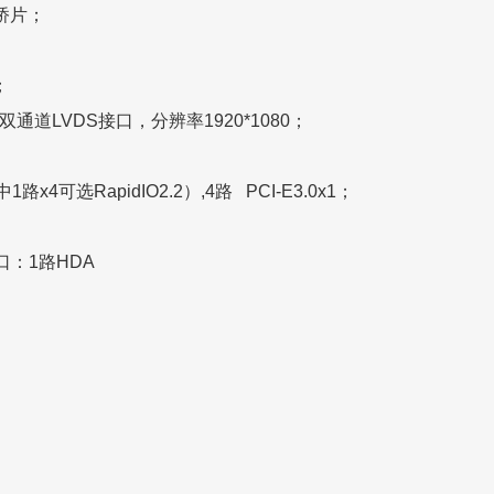
0桥片；
；
通道LVDS接口，分辨率1920*1080；
其中1路x4可选RapidIO2.2）,4路 PCI-E3.0x1；
口：1路HDA