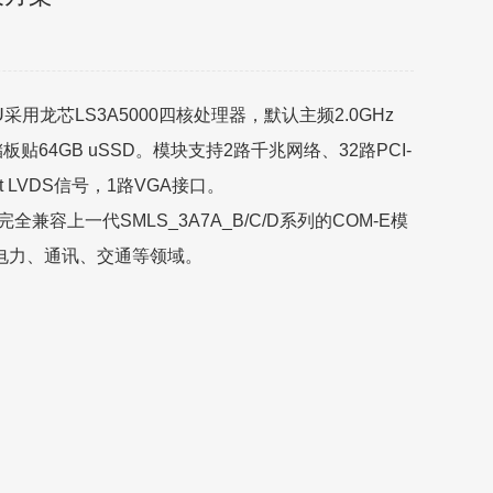
行设计。CPU采用龙芯LS3A5000四核处理器，默认主频2.0GHz
贴64GB uSSD。模块支持2路千兆网络、32路PCI-
it LVDS信号，1路VGA接口。
上一代SMLS_3A7A_B/C/D系列的COM-E模
电力、通讯、交通等领域。